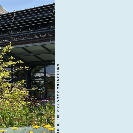
PARK SPOORLOOS, EEN NATUURLIJKE PLEK VOOR ONTMOETING.