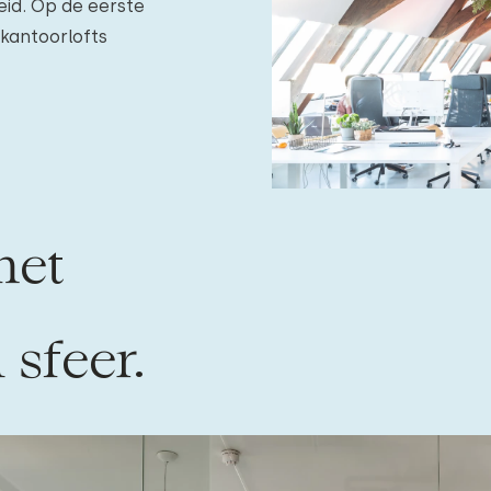
eid. Op de eerste
 kantoorlofts
met
 sfeer.