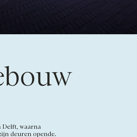
gebouw
n Delft, waarna
 zijn deuren opende.